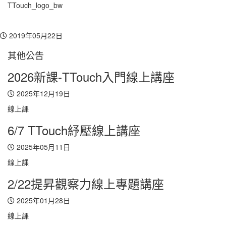
TTouch_logo_bw
Toggl
navig
2019年05月22日
其他公告
2026新課-TTouch入門線上講座
2025年12月19日
線上課
6/7 TTouch紓壓線上講座
2025年05月11日
線上課
2/22提昇觀察力線上專題講座
2025年01月28日
線上課